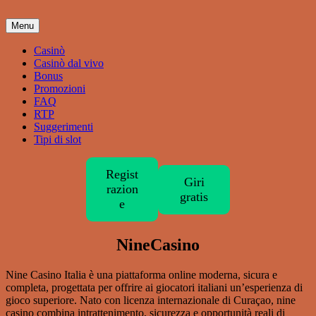
Skip
to
Menu
Nine Casino Slot Machines Italia – Registrazione rapida sul sito
content
① Nine Casino ①
ufficiale del casinò 🎁 Richiedi subito il tuo bonus
Casinò
Casinò dal vivo
Bonus
Promozioni
FAQ
RTP
Suggerimenti
Tipi di slot
Regist
Giri
razion
gratis
e
NineCasino
Nine Casino Italia è una piattaforma online moderna, sicura e
completa, progettata per offrire ai giocatori italiani un’esperienza di
gioco superiore. Nato con licenza internazionale di Curaçao, nine
casino combina intrattenimento, sicurezza e opportunità reali di