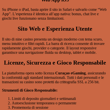
Su iPhone o iPad, basta aprire il sito in Safari e salvarlo come “Web
App”. L’esperienza è identica all’app nativa: bonus, chat live e
giochi live funzionano senza limitazioni.
Sito Web e Esperienza Utente
Il sito di nine casino presenta un design moderno con tema scuro,
menu intuitivo e filtri rapidi. La barra di ricerca consente di trovare
rapidamente giochi, provider o categorie. Il layout responsive
garantisce una navigazione fluida su desktop, tablet e mobile.
Licenze, Sicurezza e Gioco Responsabile
La piattaforma opera sotto licenza
Curaçao eGaming
, assicurando
la conformità agli standard internazionali. Tutti i dati personali e le
transazioni su casino sono protetti da crittografia SSL a 256 bit.
Strumenti di Gioco Responsabile:
Limiti di deposito giornalieri e settimanali
Autoesclusione temporanea o permanente
Promemoria di sessione