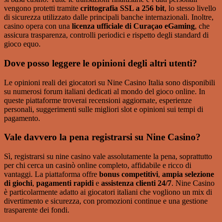
vengono protetti tramite
crittografia SSL a 256 bit
, lo stesso livello
di sicurezza utilizzato dalle principali banche internazionali. Inoltre,
casino opera con una
licenza ufficiale di Curaçao eGaming
, che
assicura trasparenza, controlli periodici e rispetto degli standard di
gioco equo.
Dove posso leggere le opinioni degli altri utenti?
Le opinioni reali dei giocatori su Nine Сasino Italia sono disponibili
su numerosi forum italiani dedicati al mondo del gioco online. In
queste piattaforme troverai recensioni aggiornate, esperienze
personali, suggerimenti sulle migliori slot e opinioni sui tempi di
pagamento.
Vale davvero la pena registrarsi su Nine Casino?
Sì, registrarsi su nine casino vale assolutamente la pena, soprattutto
per chi cerca un casinò online completo, affidabile e ricco di
vantaggi. La piattaforma offre
bonus competitivi
,
ampia selezione
di giochi
,
pagamenti rapidi
e
assistenza clienti 24/7
. Nine Сasino
è particolarmente adatto ai giocatori italiani che vogliono un mix di
divertimento e sicurezza, con promozioni continue e una gestione
trasparente dei fondi.