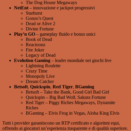
The Dog House Megaways
NetEnt
– innovazione e jackpot progressivi
Starburst
Gonzo’s Quest
Dead or Alive 2
Divine Fortune
Play’n GO
– gameplay fluido e bonus unici
Book of Dead
Reactoonz
Fire Joker
Legacy of Dead
Evolution Gaming
– leader mondiale nei giochi live
Lightning Roulette
Crazy Time
Monopoly Live
Dream Catcher
Betsoft
,
Quickspin
,
Red Tiger
,
BGaming
Betsoft – Take the Bank, Good Girl Bad Girl
Quickspin – Big Bad Wolf, Sakura Fortune
Red Tiger – Piggy Riches Megaways, Dynamite
Riches
BGaming – Elvis Frog in Vegas, Aloha King Elvis
Tutti i provider garantiscono un RTP certificato e algoritmi equi,
offrendo ai giocatori un’esperienza trasparente e di qualità superiore.