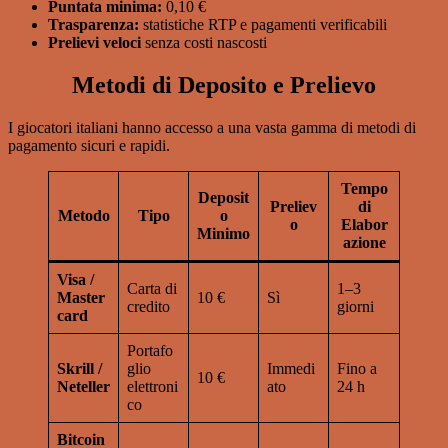
Puntata minima:
0,10 €
Trasparenza:
statistiche RTP e pagamenti verificabili
Prelievi veloci
senza costi nascosti
Metodi di Deposito e Prelievo
I giocatori italiani hanno accesso a una vasta gamma di metodi di
pagamento sicuri e rapidi.
Tempo
Deposit
Preliev
di
Metodo
Tipo
o
o
Elabor
Minimo
azione
Visa /
Carta di
1–3
Master
10 €
Sì
credito
giorni
card
Portafo
Skrill /
glio
Immedi
Fino a
10 €
Neteller
elettroni
ato
24 h
co
Bitcoin